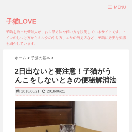
MENU
子猫LOVE
子猫を拾った管理人が、お世話方法や飼い方を説明しているサイトです。ト
イレのしつけ方からミルクのやり方、エサの与え方など、子猫に必要な知識
を紹介しています。
ホーム
>
子猫の基本
>
2日出ないと要注意！子猫がう
んこをしないときの便秘解消法
2018/06/21
2018/06/21