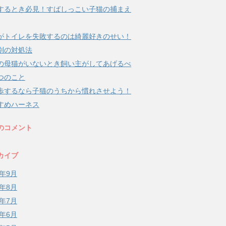
するとき必見！すばしっこい子猫の捕まえ
がトイレを失敗するのは綺麗好きのせい！
別の対処法
の母猫がいないとき飼い主がしてあげるべ
つのこと
歩するなら子猫のうちから慣れさせよう！
すめハーネス
のコメント
カイブ
8年9月
8年8月
8年7月
8年6月