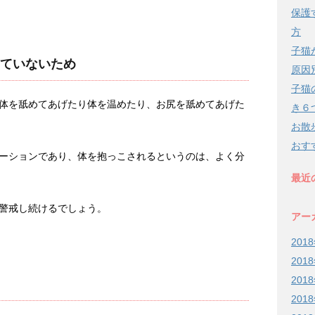
保護
方
子猫
ていないため
原因
子猫
体を舐めてあげたり体を温めたり、お尻を舐めてあげた
き６
お散
おす
ーションであり、体を抱っこされるというのは、よく分
最近
警戒し続けるでしょう。
アー
201
201
201
201