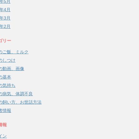
8年5月
8年4月
8年3月
8年2月
ゴリー
のご飯、ミルク
のしつけ
の動画、画像
の基本
の気持ち
の病気、体調不良
の飼い方、お世話方法
者情報
情報
イン