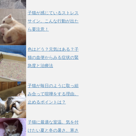
子猫が感じているストレス
サイン。こんな行動が出た
ら要注意！
色はどう？元気はある？子
猫の血便からみる症状の緊
急度と治療法
子猫が毎日のように取っ組
み合って喧嘩をする理由。
止めるポイントは？
子猫に最適な室温。気を付
けたい夏と冬の暑さ、寒さ