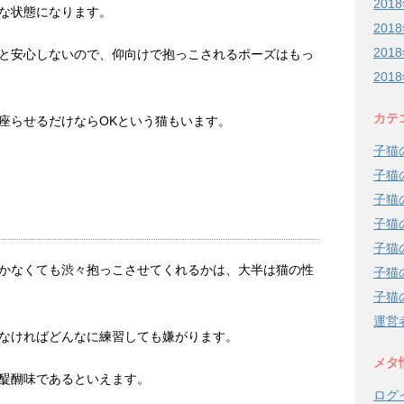
201
な状態になります。
201
201
と安心しないので、仰向けで抱っこされるポーズはもっ
201
カテ
座らせるだけならOKという猫もいます。
子猫
子猫
子猫
子猫
子猫
かなくても渋々抱っこさせてくれるかは、大半は猫の性
子猫
子猫
運営
なければどんなに練習しても嫌がります。
メタ
醍醐味であるといえます。
ログ