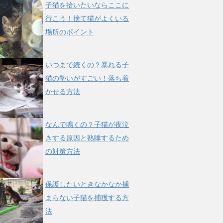
子猫を拾いたいならここに
行こう！捨て猫がよくいる
場所のポイント
いつまで続くの？暴れる子
猫の勢いがすごい！落ち着
かせる方法
なんで鳴くの？子猫が夜泣
きする原因と熟睡するため
の対策方法
保護したいときなかなか捕
まらない子猫を捕獲する方
法