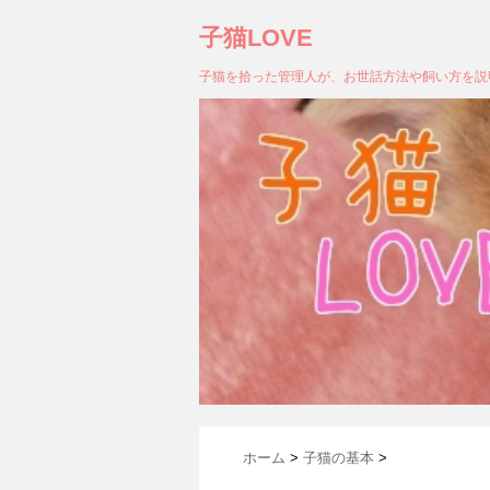
子猫LOVE
子猫を拾った管理人が、お世話方法や飼い方を説
ホーム
>
子猫の基本
>