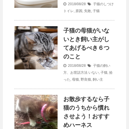
2018/08/28
子猫のしつけ
トイレ
,
原因
,
失敗
,
子猫
子猫の母猫がいな
いとき飼い主がし
てあげるべき６つ
のこと
2018/08/28
子猫の飼い
方、お世話方法
いない
,
子猫
,
拾
った
,
母猫
,
野良猫
,
飼い主
お散歩するなら子
猫のうちから慣れ
させよう！おすす
めハーネス