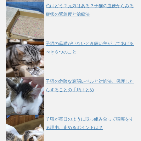
色はどう？元気はある？子猫の血便からみる
症状の緊急度と治療法
子猫の母猫がいないとき飼い主がしてあげる
べき６つのこと
子猫の危険な衰弱レベルと対処法。保護した
らすることの手順まとめ
子猫が毎日のように取っ組み合って喧嘩をす
る理由。止めるポイントは？