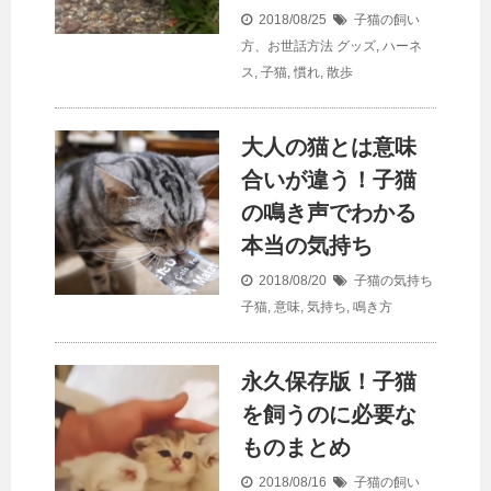
2018/08/25
子猫の飼い
方、お世話方法
グッズ
,
ハーネ
ス
,
子猫
,
慣れ
,
散歩
大人の猫とは意味
合いが違う！子猫
の鳴き声でわかる
本当の気持ち
2018/08/20
子猫の気持ち
子猫
,
意味
,
気持ち
,
鳴き方
永久保存版！子猫
を飼うのに必要な
ものまとめ
2018/08/16
子猫の飼い