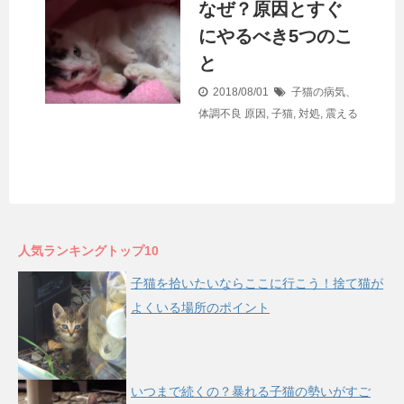
なぜ？原因とすぐ
にやるべき5つのこ
と
2018/08/01
子猫の病気、
体調不良
原因
,
子猫
,
対処
,
震える
人気ランキングトップ10
子猫を拾いたいならここに行こう！捨て猫が
よくいる場所のポイント
いつまで続くの？暴れる子猫の勢いがすご