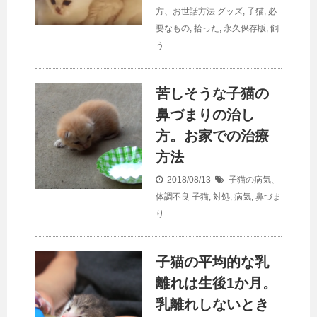
方、お世話方法
グッズ
,
子猫
,
必
要なもの
,
拾った
,
永久保存版
,
飼
う
苦しそうな子猫の
鼻づまりの治し
方。お家での治療
方法
2018/08/13
子猫の病気、
体調不良
子猫
,
対処
,
病気
,
鼻づま
り
子猫の平均的な乳
離れは生後1か月。
乳離れしないとき