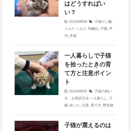
はどうすればい
い？
2018/08/09
子猫のご飯、
ミルク
ミルク
,
乳離れ
,
子猫
,
平
均
,
生後
一人暮らしで子猫
を拾ったときの育
て方と注意ポイン
ト
2018/08/05
子猫の飼い
方、お世話方法
一人暮らし
,
子
猫
,
拾った
,
注意
,
育て方
,
野良猫
子猫が震えるのは