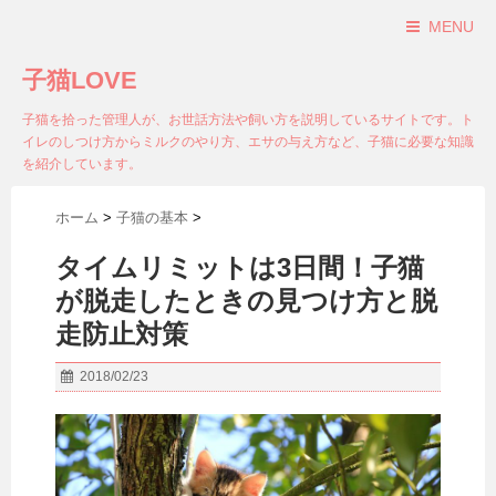
MENU
子猫LOVE
子猫を拾った管理人が、お世話方法や飼い方を説明しているサイトです。ト
イレのしつけ方からミルクのやり方、エサの与え方など、子猫に必要な知識
を紹介しています。
ホーム
>
子猫の基本
>
タイムリミットは3日間！子猫
が脱走したときの見つけ方と脱
走防止対策
2018/02/23