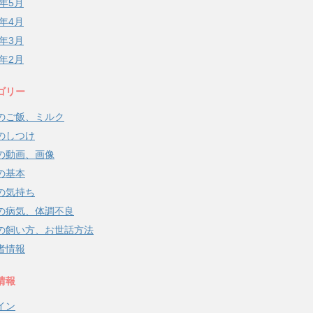
8年5月
8年4月
8年3月
8年2月
ゴリー
のご飯、ミルク
のしつけ
の動画、画像
の基本
の気持ち
の病気、体調不良
の飼い方、お世話方法
者情報
情報
イン