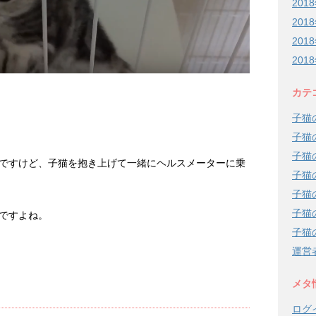
201
201
201
201
カテ
子猫
子猫
子猫
ですけど、子猫を抱き上げて一緒にヘルスメーターに乗
子猫
子猫
子猫
ですよね。
子猫
運営
メタ
ログ