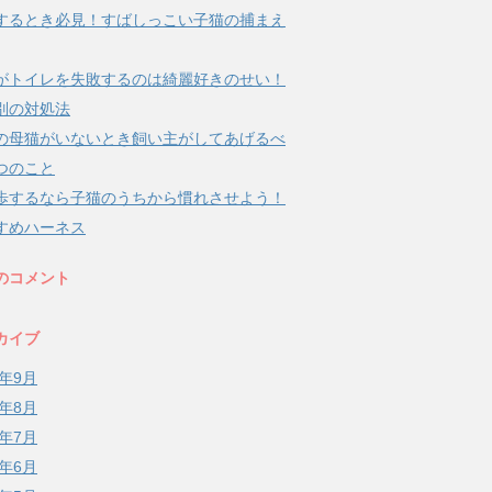
するとき必見！すばしっこい子猫の捕まえ
がトイレを失敗するのは綺麗好きのせい！
別の対処法
の母猫がいないとき飼い主がしてあげるべ
つのこと
歩するなら子猫のうちから慣れさせよう！
すめハーネス
のコメント
カイブ
8年9月
8年8月
8年7月
8年6月