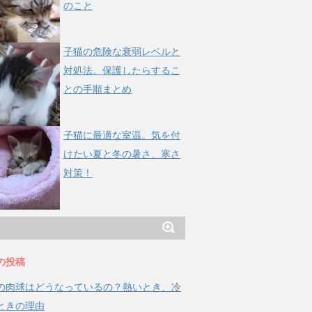
のこと
子猫の危険な衰弱レベルと
対処法。保護したらするこ
との手順まとめ
子猫に最適な室温。気を付
けたい夏と冬の暑さ、寒さ
対策！
の投稿
の肉球はどうなっているの？熱いとき、冷
ときの理由