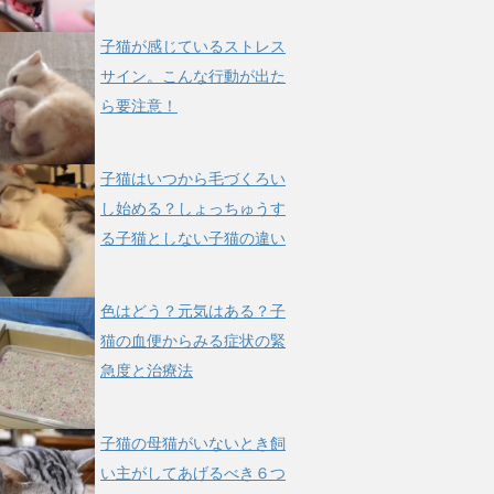
子猫が感じているストレス
サイン。こんな行動が出た
ら要注意！
子猫はいつから毛づくろい
し始める？しょっちゅうす
る子猫としない子猫の違い
色はどう？元気はある？子
猫の血便からみる症状の緊
急度と治療法
子猫の母猫がいないとき飼
い主がしてあげるべき６つ