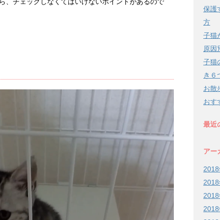
ら、チェックしなくてはいけないポイントがあるので
保護
方
子猫
原因
子猫
き６
お散
おす
最近
アー
201
201
201
201