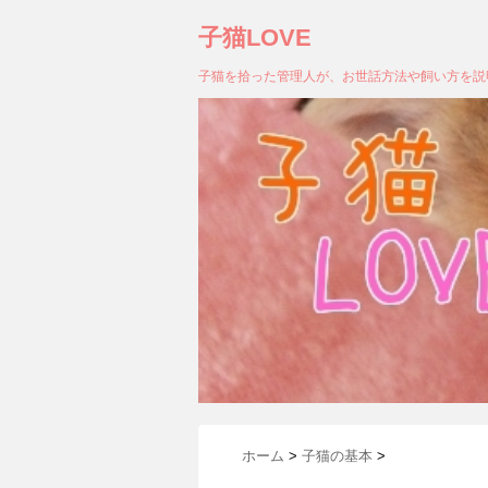
子猫LOVE
子猫を拾った管理人が、お世話方法や飼い方を説
ホーム
>
子猫の基本
>