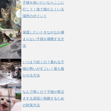
子猫を拾いたいならここに
行こう！捨て猫がよくいる
場所のポイント
保護したいときなかなか捕
まらない子猫を捕獲する方
法
いつまで続くの？暴れる子
猫の勢いがすごい！落ち着
かせる方法
なんで鳴くの？子猫が夜泣
きする原因と熟睡するため
の対策方法