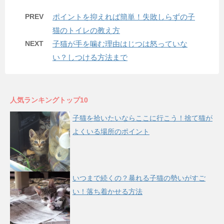
PREV
ポイントを抑えれば簡単！失敗しらずの子
猫のトイレの教え方
NEXT
子猫が手を噛む理由はじつは怒っていな
い？しつける方法まで
人気ランキングトップ10
子猫を拾いたいならここに行こう！捨て猫が
よくいる場所のポイント
いつまで続くの？暴れる子猫の勢いがすご
い！落ち着かせる方法