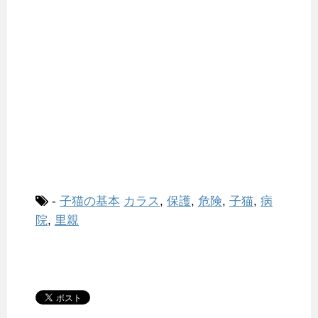
-
子猫の基本
カラス
,
保護
,
危険
,
子猫
,
病
院
,
里親