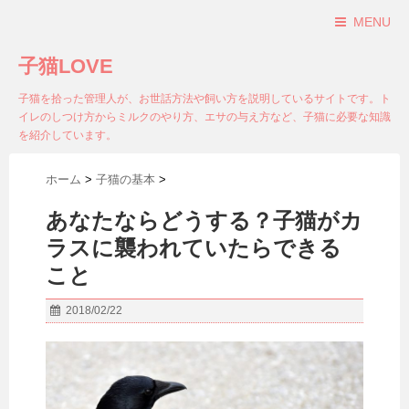
MENU
子猫LOVE
子猫を拾った管理人が、お世話方法や飼い方を説明しているサイトです。ト
イレのしつけ方からミルクのやり方、エサの与え方など、子猫に必要な知識
を紹介しています。
ホーム
>
子猫の基本
>
あなたならどうする？子猫がカ
ラスに襲われていたらできる
こと
2018/02/22