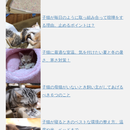
子猫が毎日のように取っ組み合って喧嘩をす
る理由。止めるポイントは？
子猫に最適な室温。気を付けたい夏と冬の暑
さ、寒さ対策！
子猫の母猫がいないとき飼い主がしてあげる
べき６つのこと
子猫が寝るときのベストな環境の整え方。温
度や光、ベッドまで