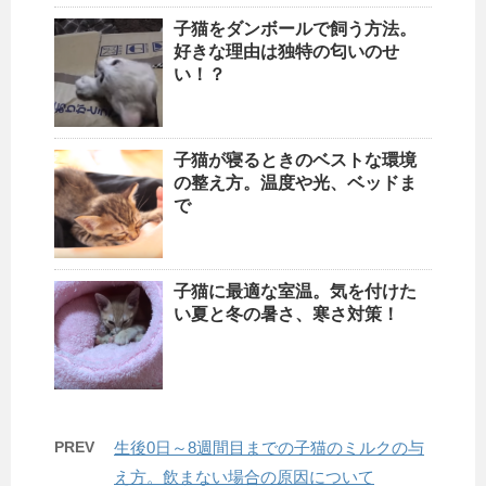
子猫をダンボールで飼う方法。
好きな理由は独特の匂いのせ
い！？
子猫が寝るときのベストな環境
の整え方。温度や光、ベッドま
で
子猫に最適な室温。気を付けた
い夏と冬の暑さ、寒さ対策！
PREV
生後0日～8週間目までの子猫のミルクの与
え方。飲まない場合の原因について