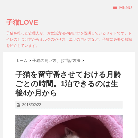
MENU
子猫LOVE
子猫を拾った管理人が、お世話方法や飼い方を説明しているサイトです。ト
イレのしつけ方からミルクのやり方、エサの与え方など、子猫に必要な知識
を紹介しています。
ホーム
>
子猫の飼い方、お世話方法
>
子猫を留守番させておける月齢
ごとの時間。1泊できるのは生
後4か月から
2018/02/22