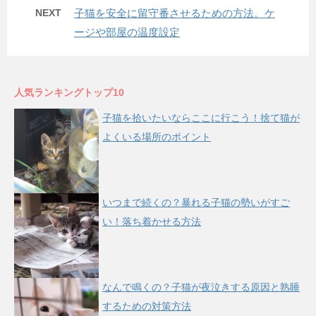
NEXT
子猫を安全に留守番させるための方法。ケ
ージや部屋の温度設定
人気ランキングトップ10
子猫を拾いたいならここに行こう！捨て猫が
よくいる場所のポイント
いつまで続くの？暴れる子猫の勢いがすご
い！落ち着かせる方法
なんで鳴くの？子猫が夜泣きする原因と熟睡
するための対策方法