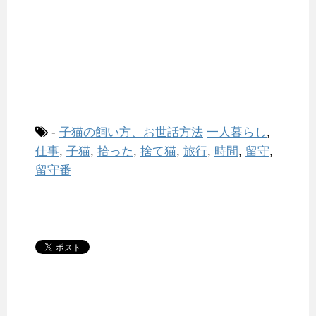
-
子猫の飼い方、お世話方法
一人暮らし
,
仕事
,
子猫
,
拾った
,
捨て猫
,
旅行
,
時間
,
留守
,
留守番