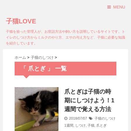
MENU
子猫LOVE
子猫を拾った管理人が、お世話方法や飼い方を説明しているサイトです。ト
イレのしつけ方からミルクのやり方、エサの与え方など、子猫に必要な知識
を紹介しています。
ホーム
>
子猫のしつけ
>
「 爪とぎ 」 一覧
爪とぎは子猫の時
期にしつけよう！1
週間で覚える方法
2018/07/07
子猫のしつけ
1週間
,
しつけ
,
子猫
,
爪とぎ