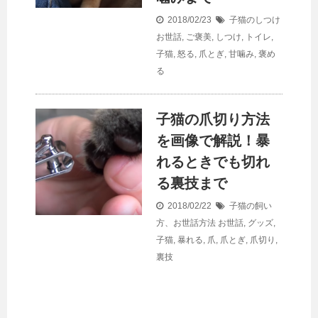
2018/02/23
子猫のしつけ
お世話
,
ご褒美
,
しつけ
,
トイレ
,
子猫
,
怒る
,
爪とぎ
,
甘噛み
,
褒め
る
子猫の爪切り方法
を画像で解説！暴
れるときでも切れ
る裏技まで
2018/02/22
子猫の飼い
方、お世話方法
お世話
,
グッズ
,
子猫
,
暴れる
,
爪
,
爪とぎ
,
爪切り
,
裏技