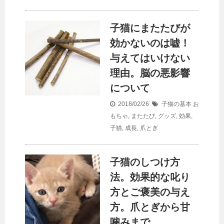
子猫にまたたびが
効かないのは嘘！
与えてはいけない
理由。脳の悪影響
について
2018/02/26
子猫の基本
お
もちゃ
,
またたび
,
グッズ
,
効果
,
子猫
,
成長
,
爪とぎ
子猫のしつけ方
法。効果的な叱り
方とご褒美の与え
方。爪とぎから甘
噛みまで