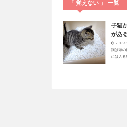
「 覚えない 」 一覧
子猫
があ
2018/0
猫は頭の
には入る