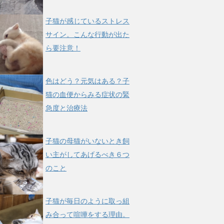
子猫が感じているストレス
サイン。こんな行動が出た
ら要注意！
色はどう？元気はある？子
猫の血便からみる症状の緊
急度と治療法
子猫の母猫がいないとき飼
い主がしてあげるべき６つ
のこと
子猫が毎日のように取っ組
み合って喧嘩をする理由。