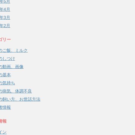
8年5月
8年4月
8年3月
8年2月
ゴリー
のご飯、ミルク
のしつけ
の動画、画像
の基本
の気持ち
の病気、体調不良
の飼い方、お世話方法
者情報
情報
イン