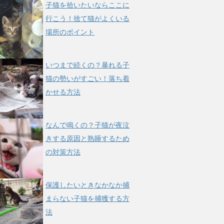
子猫を拾いたいならここに
行こう！捨て猫がよくいる
場所のポイント
いつまで続くの？暴れる子
猫の勢いがすごい！落ち着
かせる方法
なんで鳴くの？子猫が夜泣
きする原因と熟睡するため
の対策方法
保護したいときなかなか捕
まらない子猫を捕獲する方
法