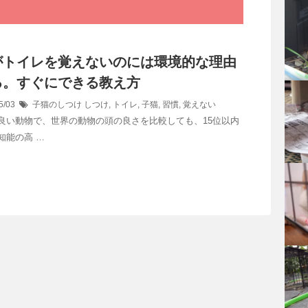
がトイレを覚えないのには環境的な理由
る。すぐにできる教え方
5/03
子猫のしつけ
しつけ
,
トイレ
,
子猫
,
習慣
,
覚えない
良い動物で、世界の動物の頭の良さを比較しても、15位以内
知能の高 …