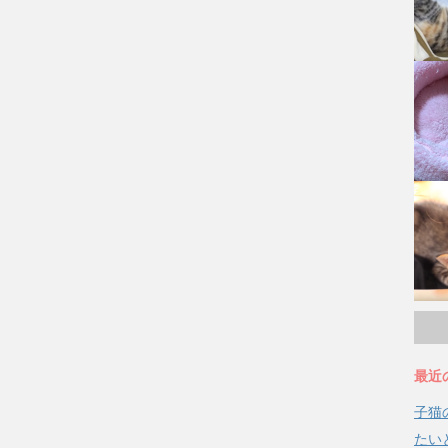
最近
子猫
たい