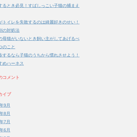
するとき必見！すばしっこい子猫の捕まえ
がトイレを失敗するのは綺麗好きのせい！
別の対処法
の母猫がいないとき飼い主がしてあげるべ
つのこと
歩するなら子猫のうちから慣れさせよう！
すめハーネス
のコメント
カイブ
8年9月
8年8月
8年7月
8年6月