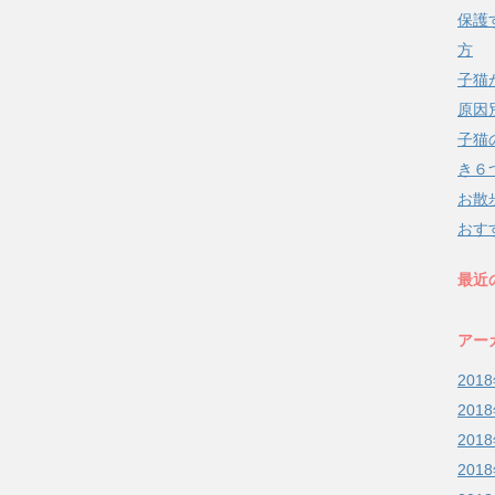
保護
方
子猫
原因
子猫
き６
お散
おす
最近
アー
201
201
201
201