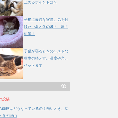
止めるポイントは？
子猫に最適な室温。気を付
けたい夏と冬の暑さ、寒さ
対策！
子猫が寝るときのベストな
環境の整え方。温度や光、
ベッドまで
の投稿
の肉球はどうなっているの？熱いとき、冷
ときの理由