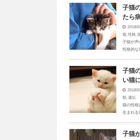
子猫
たら
2018/0
猫
,
性格
,
子猫が声
性格的な
子猫
い猫
2018/0
類
,
遺伝
猫の性格
生まれる
子猫