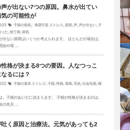
の声が出ない7つの原因。鼻水が出てい
病気の可能性が
2/23
子猫の病気、体調不良
ストレス
,
原因
,
声
,
声が出ない
,
子
拾った
,
捨て猫
,
病気
が出ない原因はいくつか考えられます。 ほとんどの場合は、
理由や環 …
の性格が決まる8つの要因。人なつっこ
になるには？
2/22
子猫の基本
ストレス
,
子猫
,
性格
,
母猫
,
毛色
,
社会化期
,
種
は、子猫のあいだに決まります。 子猫の性格が決まるのは、
前の先天 …
が吐く原因と治療法。元気があっても2