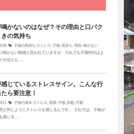
が鳴かないのはなぜ？その理由と口パク
ときの気持ち
5/28
子猫の気持ち
ストレス
,
子猫
,
気持ち
,
理由
,
鳴かない
り鳴かない動物と思われていますが、それでも子猫時代はよ
とがほとん …
が感じているストレスサイン。こんな行
出たら要注意！
3/11
子猫の基本
ストレス
,
原因
,
子猫
,
対処
,
行動
間と同じようにストレスを感じるんです。 それでは、子猫が
を感じる …