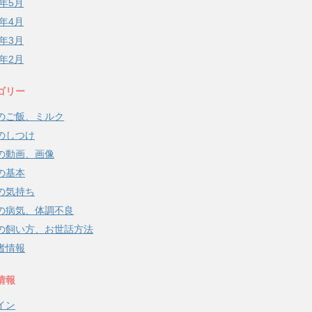
8年5月
8年4月
8年3月
8年2月
ゴリー
のご飯、ミルク
のしつけ
の動画、画像
の基本
の気持ち
の病気、体調不良
の飼い方、お世話方法
者情報
情報
イン