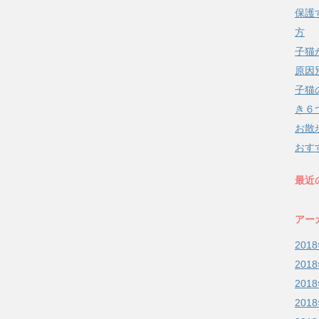
保護
方
子猫
原因
子猫
き６
お散
おす
最近
アー
201
201
201
201