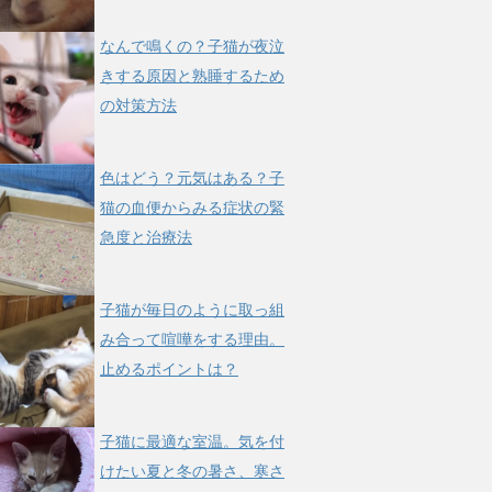
なんで鳴くの？子猫が夜泣
きする原因と熟睡するため
の対策方法
色はどう？元気はある？子
猫の血便からみる症状の緊
急度と治療法
子猫が毎日のように取っ組
み合って喧嘩をする理由。
止めるポイントは？
子猫に最適な室温。気を付
けたい夏と冬の暑さ、寒さ