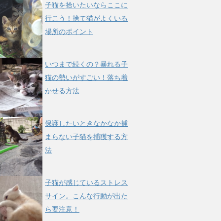
子猫を拾いたいならここに
行こう！捨て猫がよくいる
場所のポイント
いつまで続くの？暴れる子
猫の勢いがすごい！落ち着
かせる方法
保護したいときなかなか捕
まらない子猫を捕獲する方
法
子猫が感じているストレス
サイン。こんな行動が出た
ら要注意！