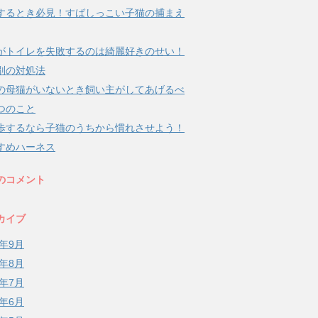
するとき必見！すばしっこい子猫の捕まえ
がトイレを失敗するのは綺麗好きのせい！
別の対処法
の母猫がいないとき飼い主がしてあげるべ
つのこと
歩するなら子猫のうちから慣れさせよう！
すめハーネス
のコメント
カイブ
8年9月
8年8月
8年7月
8年6月