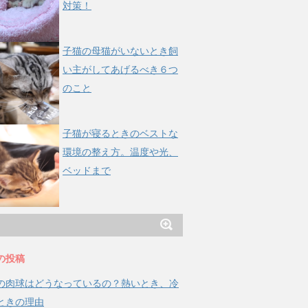
対策！
子猫の母猫がいないとき飼
い主がしてあげるべき６つ
のこと
子猫が寝るときのベストな
環境の整え方。温度や光、
ベッドまで
の投稿
の肉球はどうなっているの？熱いとき、冷
ときの理由