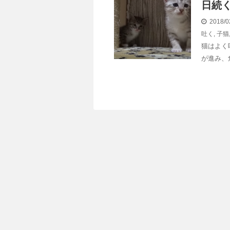
日続
2018/0
吐く
,
子猫
猫はよく
が進み、