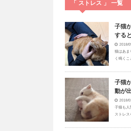
「 ストレス 」 一覧
子猫
する
2018/0
猫はあま
く鳴くこ
子猫
動が
2018/0
子猫も人
ストレス