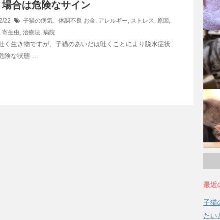
く場合は危険なサイン
2/22
子猫の病気、体調不良
お金
,
アレルギー
,
ストレス
,
原因
,
,
寄生虫
,
治療法
,
病院
吐く生き物ですが、子猫のあいだは吐くことにより脱水症状
危険な状態 …
最近
子猫
たい