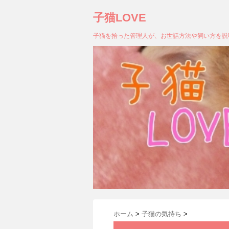
子猫LOVE
子猫を拾った管理人が、お世話方法や飼い方を説
ホーム
>
子猫の気持ち
>