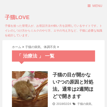
MENU
子猫LOVE
子猫を拾った管理人が、お世話方法や飼い方を説明しているサイトです。ト
イレのしつけ方からミルクのやり方、エサの与え方など、子猫に必要な知識
を紹介しています。
ホーム
>
子猫の病気、体調不良
>
「 治療法 」 一覧
子猫の目が開かな
い7つの原因と対処
法。通常は2週間ほ
どで開きます
2018/02/24
子猫の病気、