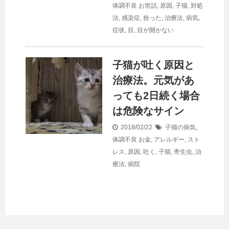
体調不良
お世話
,
原因
,
子猫
,
対処
法
,
感染症
,
拾った
,
治療法
,
病気
,
症状
,
目
,
目が開かない
子猫が吐く原因と
治療法。元気があ
っても2日続く場合
は危険なサイン
2018/02/22
子猫の病気、
体調不良
お金
,
アレルギー
,
スト
レス
,
原因
,
吐く
,
子猫
,
寄生虫
,
治
療法
,
病院