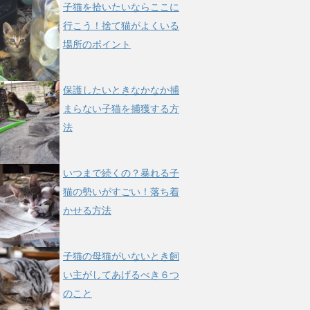
子猫を拾いたいならここに
行こう！捨て猫がよくいる
場所のポイント
保護したいときなかなか捕
まらない子猫を捕獲する方
法
いつまで続くの？暴れる子
猫の勢いがすごい！落ち着
かせる方法
子猫の母猫がいないとき飼
い主がしてあげるべき６つ
のこと