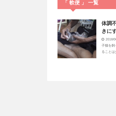
「 軟便 」 一覧
体調
きに
2018/0
子猫を飼
ることは