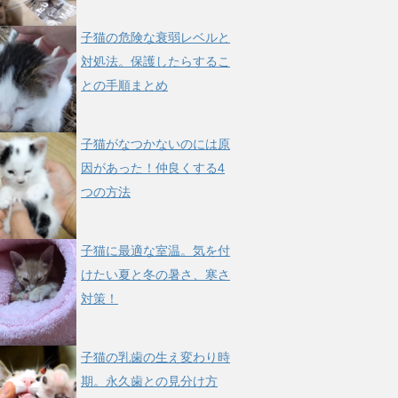
子猫の危険な衰弱レベルと
対処法。保護したらするこ
との手順まとめ
子猫がなつかないのには原
因があった！仲良くする4
つの方法
子猫に最適な室温。気を付
けたい夏と冬の暑さ、寒さ
対策！
子猫の乳歯の生え変わり時
期。永久歯との見分け方