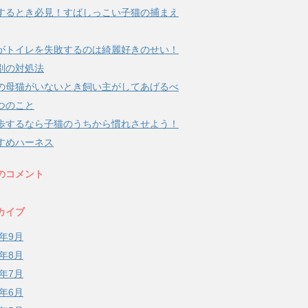
するとき必見！すばしっこい子猫の捕まえ
がトイレを失敗するのは綺麗好きのせい！
別の対処法
の母猫がいないとき飼い主がしてあげるべ
つのこと
歩するなら子猫のうちから慣れさせよう！
すめハーネス
のコメント
カイブ
8年9月
8年8月
8年7月
8年6月