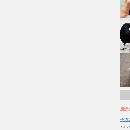
最近
子猫
たい