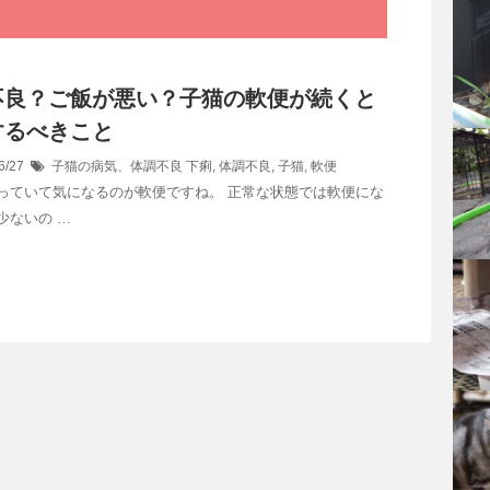
不良？ご飯が悪い？子猫の軟便が続くと
するべきこと
6/27
子猫の病気、体調不良
下痢
,
体調不良
,
子猫
,
軟便
っていて気になるのが軟便ですね。 正常な状態では軟便にな
少ないの …