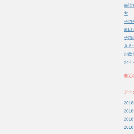
保護
方
子猫
原因
子猫
き６
お散
おす
最近
アー
201
201
201
201