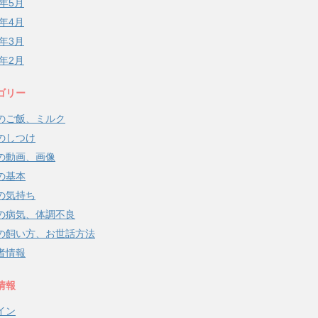
8年5月
8年4月
8年3月
8年2月
ゴリー
のご飯、ミルク
のしつけ
の動画、画像
の基本
の気持ち
の病気、体調不良
の飼い方、お世話方法
者情報
情報
イン