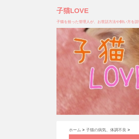
子猫LOVE
子猫を拾った管理人が、お世話方法や飼い方を説
ホーム
>
子猫の病気、体調不良
>